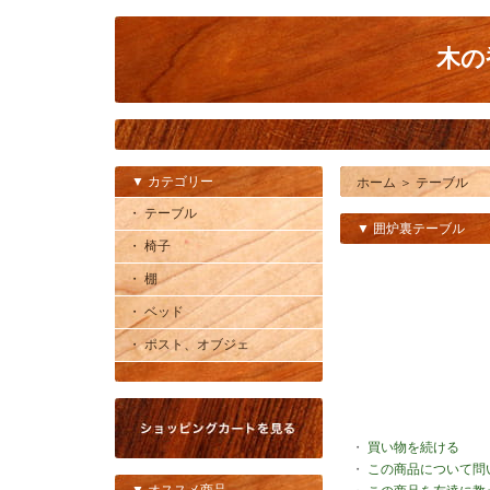
木の
▼ カテゴリー
ホーム
＞
テーブル
・ テーブル
▼ 囲炉裏テーブル
・ 椅子
・ 棚
・ ベッド
・ ポスト、オブジェ
・
買い物を続ける
・
この商品について問