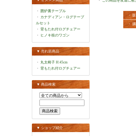
▼ オススメ商品
・
この商品を友達に教
・
囲炉裏テーブル
・ 
・
カナディアン・ログテーブ
ルセット
・ 
・
背もたれ付ログチェアー
・
ヒノキ枝のワゴン
▼ 売れ筋商品
・
丸太椅子 H:45cm
・
背もたれ付ログチェアー
▼ 商品検索
▼ ショップ紹介