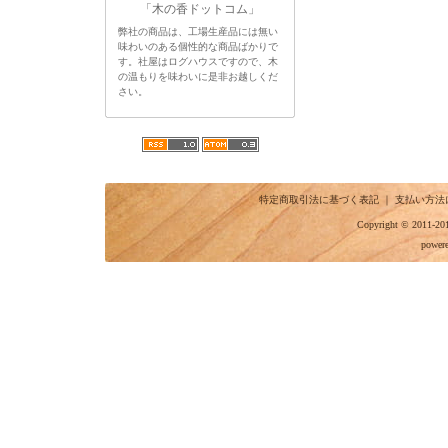
「木の香ドットコム」
弊社の商品は、工場生産品には無い
味わいのある個性的な商品ばかりで
す。社屋はログハウスですので、木
の温もりを味わいに是非お越しくだ
さい。
特定商取引法に基づく表記
｜
支払い方法
Copyright © 2011-201
power